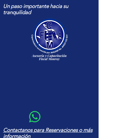
Un paso importante hacia su
tranquilidad
Capacitación fiscal y contable
actualizada para contadores y
empresas — cursos, herramientas
en Excel y asesoría con amplia
experiencia
Contactanos para Reservaciones o más
información