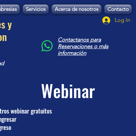
bresias
Servicios
Acerca de nosotros
Contacto
es y
Log In
on
Contactanos para
Reservaciones o más
información
ad
Webinar
tros webinar gratuitos
Ingresar
ngreso