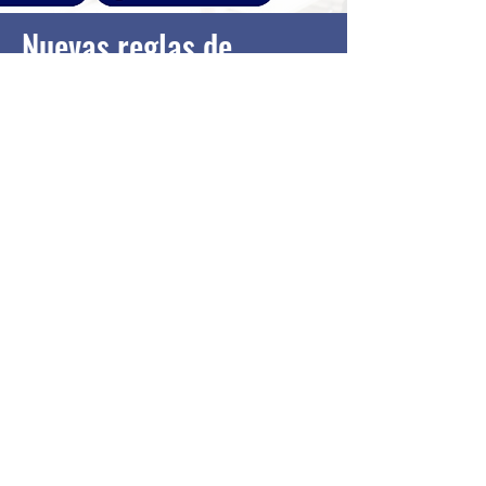
Nuevas reglas de
aplicación a la Ley Silla
Fecha:
24 jul 2025
Ingresa
asesoria@acfmsc.com.mx
Siguenos en