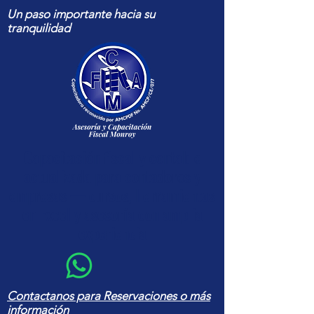
Un paso importante hacia su
tranquilidad
Capacitación fiscal y contable
actualizada para contadores y
empresas — cursos, herramientas
en Excel y asesoría con amplia
experiencia
Contactanos para Reservaciones o más
información