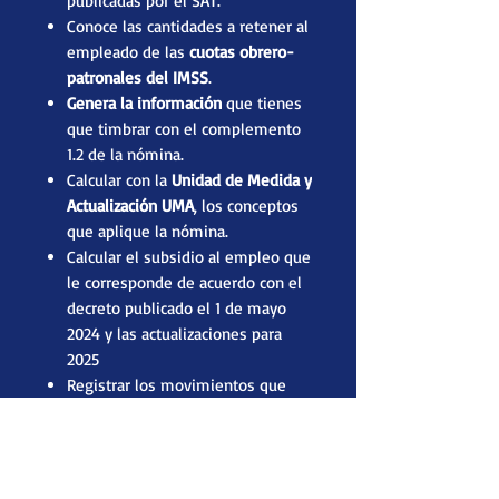
publicadas por el SAT.
Conoce las cantidades a retener al
empleado de las
cuotas obrero-
patronales del IMSS
.
Genera la información
que tienes
que timbrar con el complemento
1.2 de la nómina.
Calcular con la
Unidad de Medida y
Actualización UMA
, los conceptos
que aplique la nómina.
Calcular el subsidio al empleo que
le corresponde de acuerdo con el
decreto publicado el 1 de mayo
2024
y las actualizaciones para
2025
Registrar los movimientos que
afectarán la nómina que se
calculará, como pueden ser las
horas extras, ya sean dobles o
triples; las incapacidades, las