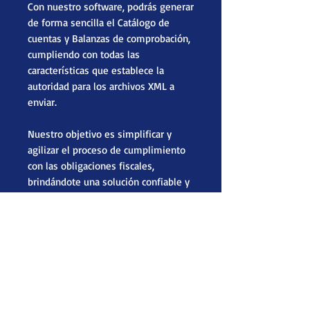
Con nuestro software, podrás generar
de forma sencilla el Catálogo de
cuentas y Balanzas de comprobación,
cumpliendo con todas las
características que establece la
autoridad para los archivos XML a
enviar.
Nuestro objetivo es simplificar y
agilizar el proceso de cumplimiento
con las obligaciones fiscales,
brindándote una solución confiable y
eficiente para tu práctica contable.
¡No te preocupes más por la
generación de archivos XML, con
nuestro Generador podrás mantener
tu contabilidad al día de manera
rápida y precisa!