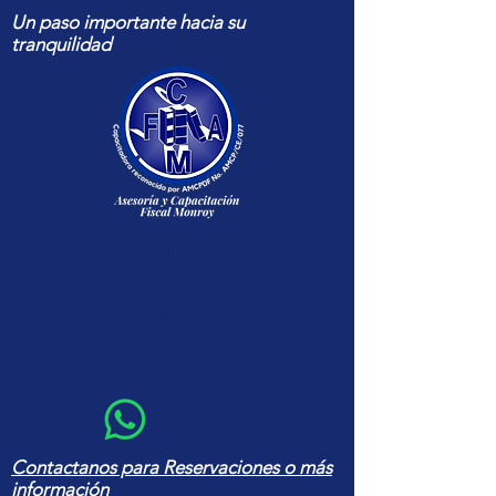
Un paso importante hacia su
tranquilidad
Capacitación fiscal y contable
actualizada para contadores y
empresas — cursos, herramientas
en Excel y asesoría con amplia
experiencia
Contactanos para Reservaciones o más
información