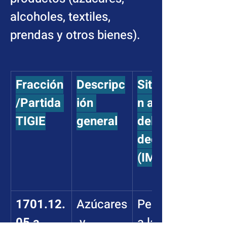
alcoholes, textiles, 
prendas y otros bienes).
Fracción
Descripc
Situació
/Partida 
ión 
n antes 
TIGIE
general
del 
decreto 
(IMMEX)
1701.12.
Azúcares
Permitid
05 a 
 y 
a la 