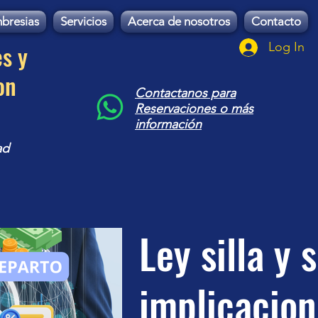
bresias
Servicios
Acerca de nosotros
Contacto
es y
Log In
on
Contactanos para
Reservaciones o más
información
ad
Ley silla y 
implicacion