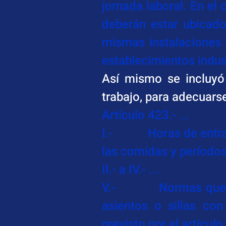
jornada laboral. En el 
deberán estar ubicado
mismas instalaciones d
establecimientos indust
Así mismo se incluyó 
trabajo, para adecuarse
Artículo 423.- ...
I.-           Horas de e
las comidas y períodos
II.- a IV.- ...
V.-          Normas qu
asientos o sillas con
previsto por el artículo