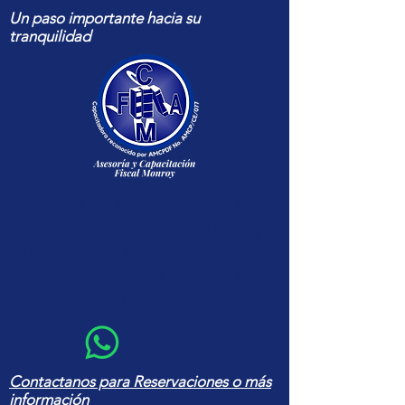
Un paso importante hacia su
tranquilidad
Capacitación fiscal y contable
actualizada para contadores y
empresas — cursos, herramientas
en Excel y asesoría con amplia
experiencia
Contactanos para Reservaciones o más
información