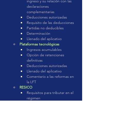
ingreso y su relación con las 
declaraciones 
complementarias
Deducciones autorizadas
Requisito de las deducciones
Partidas no deducibles
Determinación
Llenado del aplicativo
Plataformas tecnológicas
Ingresos acumulables
Opción de retenciones 
definitivas
Deducciones autorizadas
Llenado del aplicativo
Comentario a las reformas en 
la LFT
RESICO
Requisitos para tributar en el 
régimen
Ingresos acumulables
Momento de acumulación
Requisitos de las deducciones 