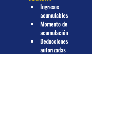
Ingresos 
acumulables
Momento de 
acumulación
Deducciones 
autorizadas
Deducción opcional
Requisito de las 
deducciones
No deducibles
Determinación
Llenado del formato
I V A
Actos o actividades 