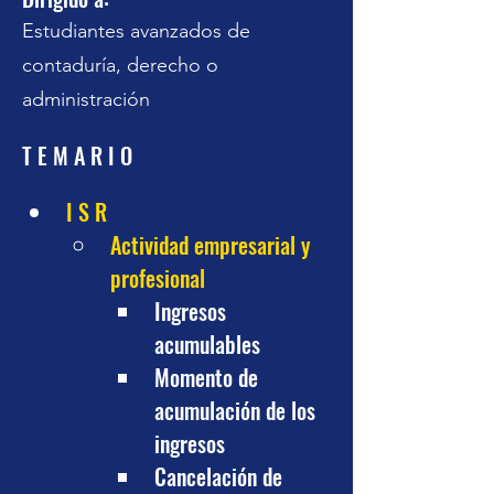
Estudiantes avanzados de
contaduría, derecho o
administración
T E M A R I O
I S R
Actividad empresarial y 
profesional
Ingresos 
acumulables
Momento de 
acumulación de los 
ingresos
Cancelación de 