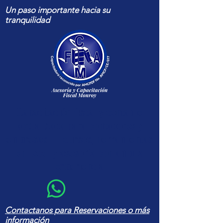
Un paso importante hacia su
tranquilidad
Capacitación fiscal y contable
actualizada para contadores y
empresas — cursos, herramientas
en Excel y asesoría con amplia
experiencia
Contactanos para Reservaciones o más
información