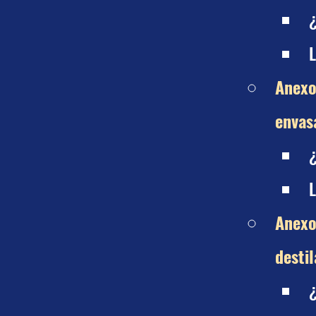
L
Anexo
envas
L
Anexo
desti