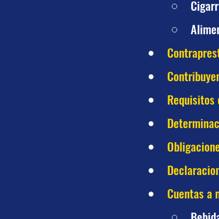
Cigarr
Alimen
Contrapres
Contribuye
Requisitos
Determinac
Obligacione
Declaracion
Cuentas a m
Bebid