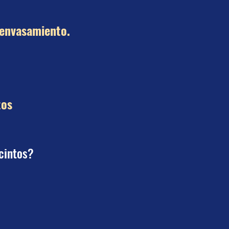
 envasamiento.
tos
?
ecintos?