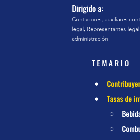
Dirigido a:
Contadores, auxiliares con
legal, Representantes lega
administración
T E M A R I O
Contribuye
Tasas de i
Bebida
Combu