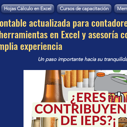
Hojas Cálculo en Excel
Cursos de capacitación
Mem
contable actualizada para contador
erramientas en Excel y asesoría c
mplia experiencia
Un paso importante hacia su tranquilid