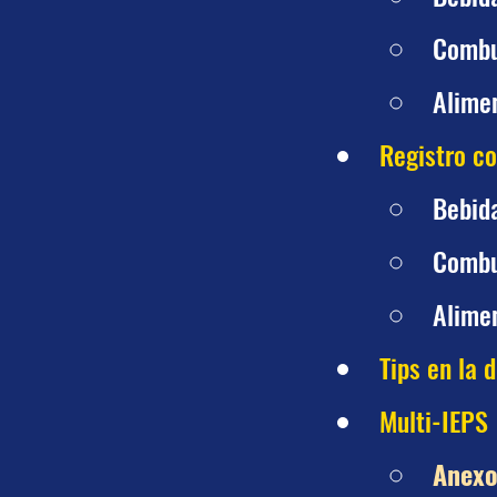
Combu
Alimen
Registro co
Bebid
Combu
Alimen
Tips en la 
Multi-IEPS
Anexo