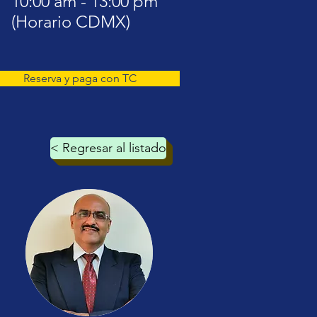
10:00 am - 13:00 pm
(Horario CDMX)
Reserva y paga con TC
< Regresar al listado