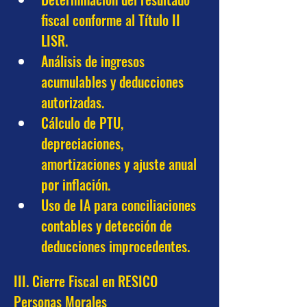
fiscal conforme al Título II 
LISR.
Análisis de ingresos 
acumulables y deducciones 
autorizadas.
Cálculo de PTU, 
depreciaciones, 
amortizaciones y ajuste anual 
por inflación.
Uso de IA para conciliaciones 
contables y detección de 
deducciones improcedentes.
III. Cierre Fiscal en RESICO 
Personas Morales