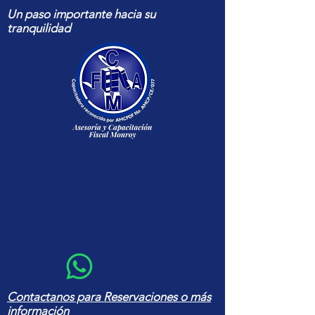
Un paso importante hacia su
tranquilidad
Capacitación fiscal y contable
actualizada para contadores y
empresas — cursos, herramientas
en Excel y asesoría con amplia
experiencia
Contactanos para Reservaciones o más
información