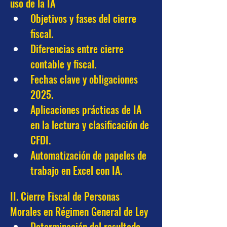
uso de la IA
Objetivos y fases del cierre 
fiscal.
Diferencias entre cierre 
contable y fiscal.
Fechas clave y obligaciones 
2025.
Aplicaciones prácticas de IA 
en la lectura y clasificación de 
CFDI.
Automatización de papeles de 
trabajo en Excel con IA.
II. Cierre Fiscal de Personas 
Morales en Régimen General de Ley
Determinación del resultado 