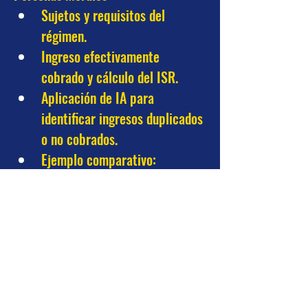
Sujetos y requisitos del 
régimen.
Ingreso efectivamente 
cobrado y cálculo del ISR.
Aplicación de IA para 
identificar ingresos duplicados 
o no cobrados.
Ejemplo comparativo: 
resultado fiscal RGL vs 
RESICO.
IV. Cierre de IVA, ISR retenido y 
DIOT
Conciliación CFDI emitidos, 
recibidos y declaraciones.