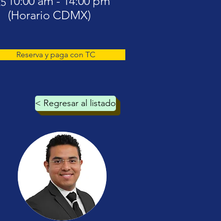
10:00 am - 14:00 pm
25
(Horario CDMX)
Reserva y paga con TC
< Regresar al listado