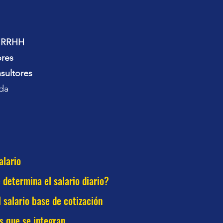
y RRHH
ores
sultores
ada
alario
determina el salario diario?
l salario base de cotización
 que se integran