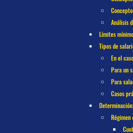
Concepto
Análisis 
Límites mínim
Tipos de salar
En el caso
Para un s
Para sala
Casos prá
Determinación 
Régimen o
Cuot