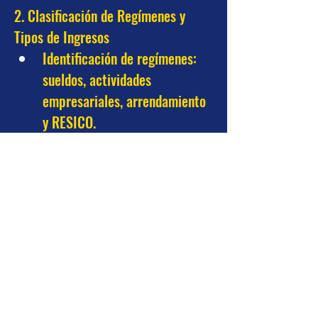
2. Clasificación de Regímenes y 
Tipos de Ingresos
Identificación de regímenes: 
sueldos, actividades 
empresariales, arrendamiento 
y RESICO.
Ingresos exentos, acumulables 
y no objeto.
Ejercicio práctico en Excel.
3. Deducciones Autorizadas y 
Personales
Deducciones autorizadas por 
régimen fiscal
Deducciones personales más 