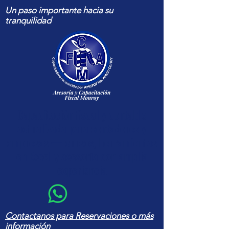
Un paso importante hacia su
tranquilidad
Capacitación fiscal y contable
actualizada para contadores y
empresas — cursos, herramientas
en Excel y asesoría con amplia
experiencia
Contactanos para Reservaciones o más
información