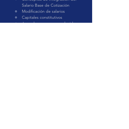
Salario Base de Cotización
Modificación de salarios
Capitales constitutivos
Jornadas y semanas reducidas
Notificación de incumplimientos 
en materia de seguridad social
Manejo de seguridad social de 
vales de despensa, fondos de 
ahorro, alimentos, premios de 
puntualidad y asistencia
Nuevo repositorio en seguridad 
social del Buzón tributario
Pros y contras de utilizar el nuevo 
Buzón tributario
Determinación de Prima de Riesgo de 
Trabajo 2025
Antecedentes de la Ley del 
Seguro Social 
Obligaciones patronales ante el 
IMSS 