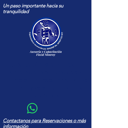
Un paso importante hacia su
tranquilidad
Capacitación fiscal y contable
actualizada para contadores y
empresas — cursos, herramientas
en Excel y asesoría con amplia
experiencia
Contactanos para Reservaciones o más
información