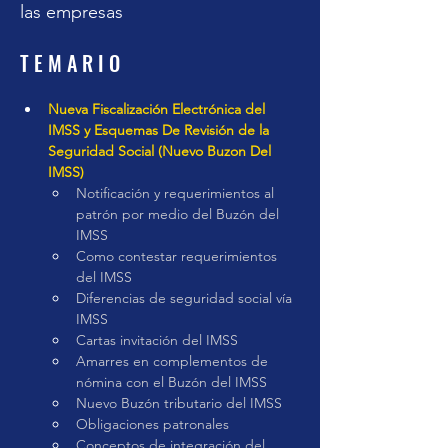
las empresas
T E M A R I O
Nueva Fiscalización Electrónica del 
IMSS y Esquemas De Revisión de la 
Seguridad Social (Nuevo Buzon Del 
IMSS)
Notificación y requerimientos al 
patrón por medio del Buzón del 
IMSS
Como contestar requerimientos 
del IMSS
Diferencias de seguridad social vía 
IMSS
Cartas invitación del IMSS
Amarres en complementos de 
nómina con el Buzón del IMSS
Nuevo Buzón tributario del IMSS
Obligaciones patronales
Conceptos de integración del 