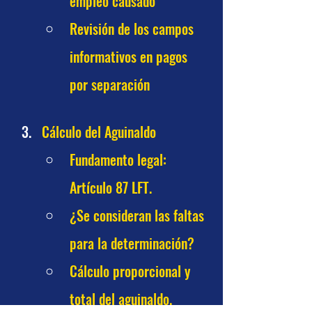
empleo causado
Revisión de los campos 
informativos en pagos 
por separación
Cálculo del Aguinaldo
Fundamento legal: 
Artículo 87 LFT.
¿Se consideran las faltas 
para la determinación?
Cálculo proporcional y 
total del aguinaldo.