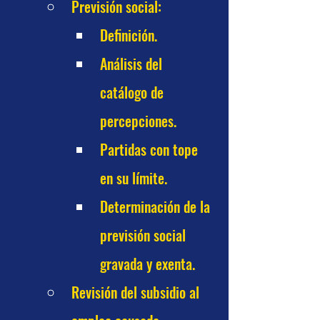
Previsión social:
Definición.
Análisis del 
catálogo de 
percepciones.
Partidas con tope 
en su límite.
Determinación de la 
previsión social 
gravada y exenta.
Revisión del subsidio al 