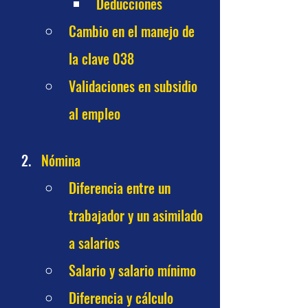
Deducciones
Cambio en el manejo de 
la clave 038
Validaciones en subsidio 
al empleo
Nómina
Diferencia entre un 
trabajador y un asimilado 
a salarios
Salario y salario mínimo
Diferencia y cálculo