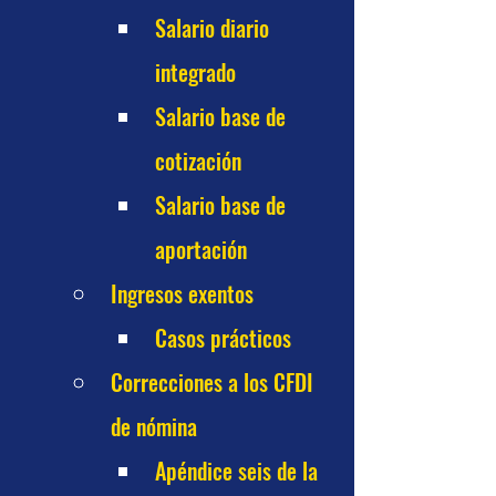
Salario diario 
integrado
Salario base de 
cotización
Salario base de 
aportación
Ingresos exentos
Casos prácticos
Correcciones a los CFDI 
de nómina
Apéndice seis de la 