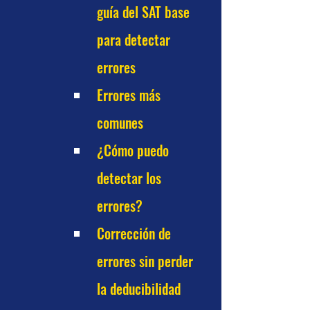
guía del SAT base 
para detectar 
errores
Errores más 
comunes
¿Cómo puedo 
detectar los 
errores?
Corrección de 
errores sin perder 
la deducibilidad