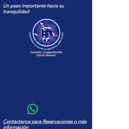
Un paso importante hacia su
tranquilidad
Capacitación fiscal y contable
actualizada para contadores y
empresas — cursos, herramientas
en Excel y asesoría con amplia
experiencia
Contactanos para Reservaciones o más
información