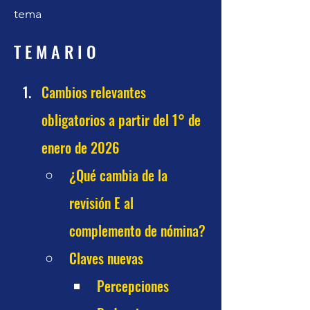
tema
T E M A R I O
Cambios relevantes 
obligatorios a partir del 1° de 
enero de 2026
¿Qué cambia de la 
revisión E al 
complemento de nómina?
Claves nuevas
Percepciones