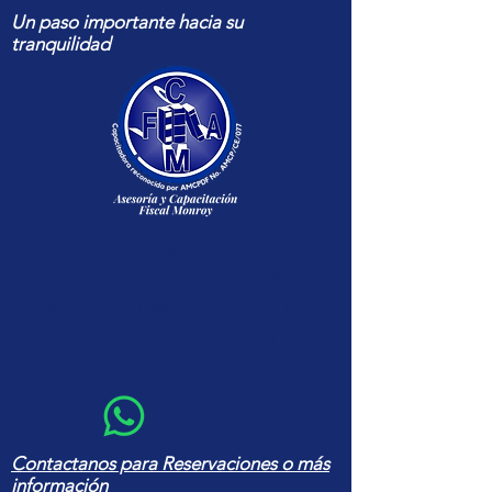
Un paso importante hacia su
tranquilidad
Capacitación fiscal y contable
actualizada para contadores y
empresas — cursos, herramientas
en Excel y asesoría con amplia
experiencia
Contactanos para Reservaciones o más
información