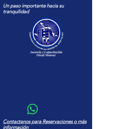
Un paso importante hacia su
tranquilidad
Capacitación fiscal y contable
actualizada para contadores y
empresas — cursos, herramientas
en Excel y asesoría con amplia
experiencia
Contactanos para Reservaciones o más
información