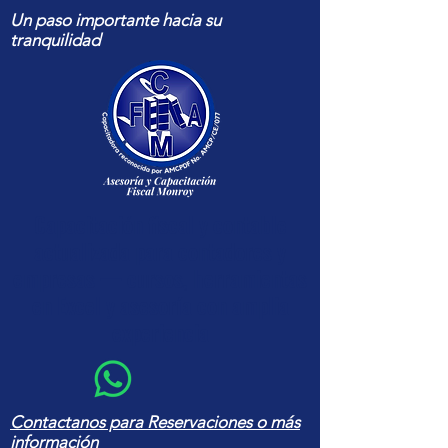
Un paso importante hacia su
tranquilidad
Capacitación fiscal y contable
actualizada para contadores y
empresas — cursos, herramientas
en Excel y asesoría con amplia
experiencia
Contactanos para Reservaciones o más
información