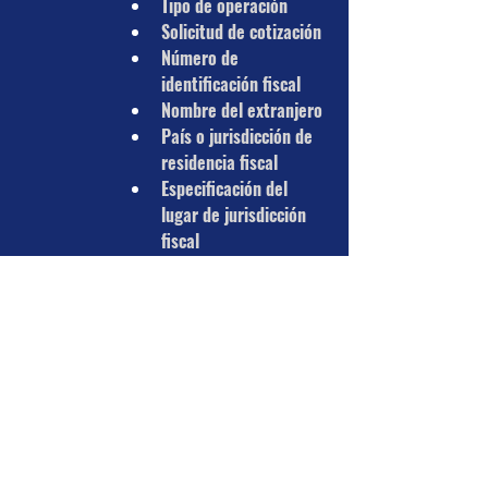
Tipo de operación
Solicitud de cotización
Número de 
identificación fiscal
Nombre del extranjero
País o jurisdicción de 
residencia fiscal
Especificación del 
lugar de jurisdicción 
fiscal
Valor de los actos o 
actividades.
Operaciones en región 
fronteriza
Importaciones de 
bienes tangibles
Importaciones de 
bienes intangibles
Devoluciones, 