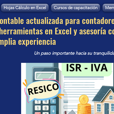
Hojas Cálculo en Excel
Cursos de capacitación
Mem
contable actualizada para contador
erramientas en Excel y asesoría c
mplia experiencia
Un paso importante hacia su tranquilid