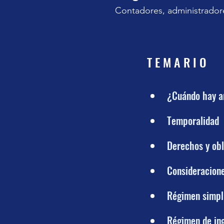
Contadores, administrador
T E M A R I O
¿Cuándo hay a
Temporalidad
Derechos y obl
Consideracione
Régimen simpli
Régimen de in