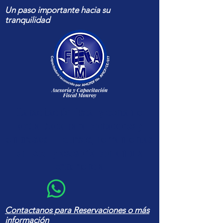
Un paso importante hacia su
tranquilidad
Capacitación fiscal y contable
actualizada para contadores y
empresas — cursos, herramientas
en Excel y asesoría con amplia
experiencia
Contactanos para Reservaciones o más
información