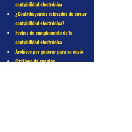
contabilidad electrónica
¿Contribuyentes relevados de enviar 
contabilidad electrónica?
Fechas de cumplimiento de la 
contabilidad electrónica
Archivos por generar para su envió
Catálogo de cuentas
Estructura
Codificación de las cuentas más 
importantes
Ejemplo del archivo XML
Validación del archivo XML
Niveles mínimos por enviar