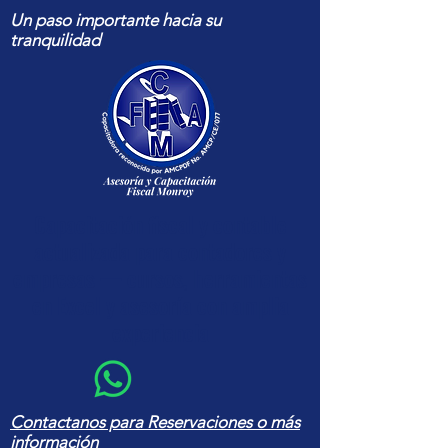
Un paso importante hacia su
tranquilidad
Capacitación fiscal y contable
actualizada para contadores y
empresas — cursos, herramientas
en Excel y asesoría con amplia
experiencia
Contactanos para Reservaciones o más
información