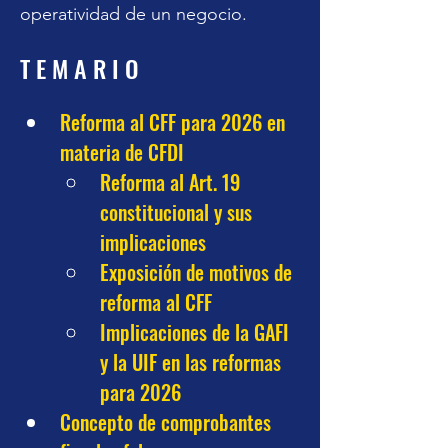
operatividad de un negocio.
T E M A R I O
Reforma al CFF para 2026 en 
materia de CFDI
Reforma al Art. 19 
constitucional y sus 
implicaciones
Exposición de motivos de 
reforma al CFF
Implicaciones de la GAFI 
y la UIF en las reformas 
para 2026
Concepto de comprobantes 