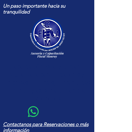
Un paso importante hacia su
tranquilidad
Capacitación fiscal y contable
actualizada para contadores y
empresas — cursos, herramientas
en Excel y asesoría con amplia
experiencia
Contactanos para Reservaciones o más
información