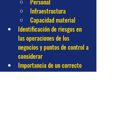
Personal
Infraestructura
Capacidad material
Identificación de riesgos en 
las operaciones de los 
negocios y puntos de control a 
considerar
Importancia de un correcto 
control interno en el área de 
facturación
Cómo incide en el 
prellenado de las 
declaraciones
Recomendaciones al 
momento de aplicar 