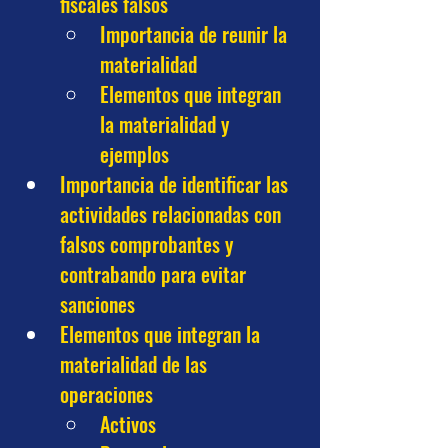
fiscales falsos
Importancia de reunir la 
materialidad
Elementos que integran 
la materialidad y 
ejemplos
Importancia de identificar las 
actividades relacionadas con 
falsos comprobantes y 
contrabando para evitar 
sanciones
Elementos que integran la 
materialidad de las 
operaciones
Activos