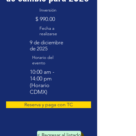
Inversión
$ 990.00
Fecha a
realizarse
9 de diciembre
de 2025
Horario del
evento
10:00 am -
14:00 pm
(Horario
CDMX)
Reserva y paga con TC
< Regresar al listado