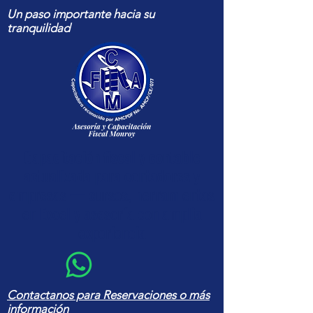
Un paso importante hacia su
tranquilidad
Capacitación fiscal y contable
actualizada para contadores y
empresas — cursos, herramientas
en Excel y asesoría con amplia
experiencia
Contactanos para Reservaciones o más
información