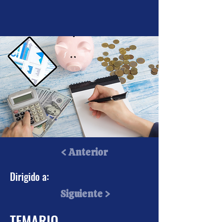
< Anterior
Técnicas de Ahorro y
Dirigido a:
Planeación Fiscal
Siguiente >
2024
TEMARIO