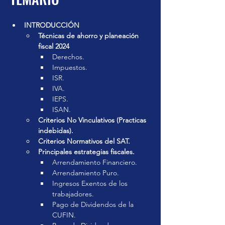
Fecha en
que se
impartió
INTRODUCCIÓN
16 oct 2024
Técnicas de ahorro y planeación 
fiscal 2024
Inversión
Derechos.
$ 950.00
Impuestos.
ISR.
Duración
IVA.
4 horas aprox.
IEPS.
ISAN.
Grabación disponible
Criterios No Vinculativos (Practicas 
indebidas).
Pagar curso
Criterios Normativos del SAT.
Principales estrategias fiscales.
Arrendamiento Financiero.
Arrendamiento Puro.
Ingresos Exentos de los 
trabajadores.
Pago de Dividendos de la 
CUFIN.