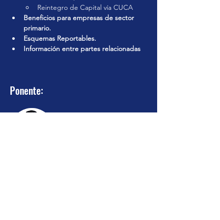
Reintegro de Capital vía CUCA
Beneficios para empresas de sector 
primario.
Esquemas Reportables.
Información entre partes relacionadas
Ponente:
L.C.P y MD Jesús Miguel Alarcón
Díaz
Licenciado en Contaduría con especialidad
en Fiscal egresado de la Universidas
Autónoma de México de la Facultad de