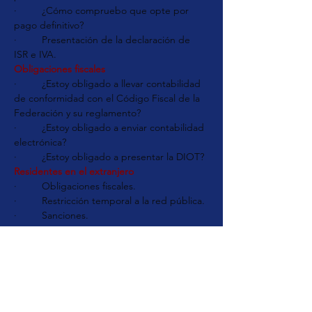
·         ¿Cómo compruebo que opte por 
pago definitivo?
·         Presentación de la declaración de 
ISR e IVA.
Obligaciones fiscales
·         ¿Estoy obligado a llevar contabilidad 
de conformidad con el Código Fiscal de la 
Federación y su reglamento?
·         ¿Estoy obligado a enviar contabilidad 
electrónica?
·         ¿Estoy obligado a presentar la DIOT?
Residentes en el extranjero
·         Obligaciones fiscales.
·         Restricción temporal a la red pública.
·         Sanciones.
Ponente: