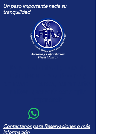
Un paso importante hacia su
tranquilidad
Capacitación fiscal y contable
actualizada para contadores y
empresas — cursos, herramientas
en Excel y asesoría con amplia
experiencia
Contactanos para Reservaciones o más
información