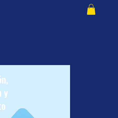
ón,
 y
to