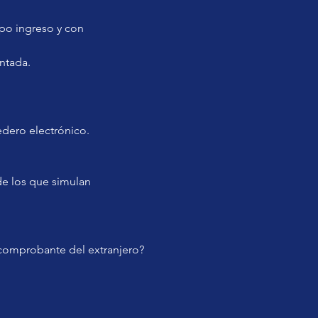
po ingreso y con 
entada.
dero electrónico.
de los que simulan 
comprobante del extranjero?