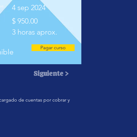
se
4 sep 2024
$ 950.00
3 horas aprox.
Pagar curso
ible
Siguiente >
cargado de cuentas por cobrar y