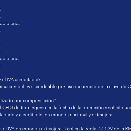
s
s
de bienes
s
s
s
de bienes
s
 el IVA acreditable?
minación del IVA acreditable por uso incorrecto de la clave de
alizado por compensación?
l CFDI de tipo ingreso en la fecha de la operación y solicito un
ladado y acreditable, en moneda nacional y extranjera.
l IVA en moneda extranjera si aplico la regla 2.7.1.39 de la R