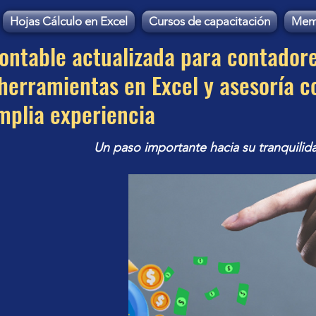
Hojas Cálculo en Excel
Cursos de capacitación
Mem
contable actualizada para contador
erramientas en Excel y asesoría c
mplia experiencia
Un paso importante hacia su tranquilid