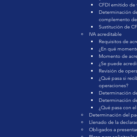
CFDI emitido de 
Determinación de
complemento de
Sustitución de CF
IVA acreditable
Requisitos de ac
¿En qué momento 
Momento de acred
¿Se puede acredi
Revisión de opera
¿Qué pasa si reci
operaciones?
Determinación del
Determinación del
¿Qué pasa con el
Determinación del pa
Llenado de la declarac
Obligados a presenta
Plazo para solicitar l