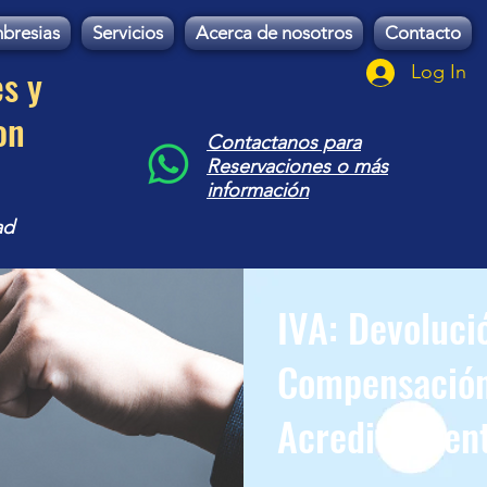
bresias
Servicios
Acerca de nosotros
Contacto
es y
Log In
on
Contactanos para
Reservaciones o más
información
ad
IVA: Devoluci
Compensación
Acreditamien