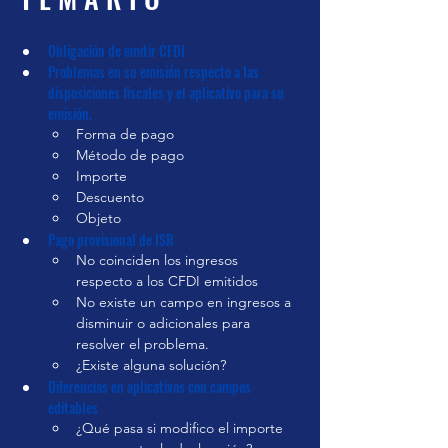
Fecha en
que se
impartió
Obligación de emitir CFDI
Problemas en su emisión respecto a las 
21 nov 2024
disposiciones fiscales y el aplicativo para su 
Inversión
emisión.
$ 950.00
Forma de pago
Método de pago
Duración
Importe
3 horas aprox.
Descuento
Objeto
Grabación disponible
Pago provisional de ISR
No coinciden los ingresos 
Pagar curso
respecto a los CFDI emitidos
No existe un campo en ingresos a 
disminuir o adicionales para 
resolver el problema.
¿Existe alguna solución?
Diferencias en aplicativos con campos 
editables
¿Qué pasa si modifico el importe 