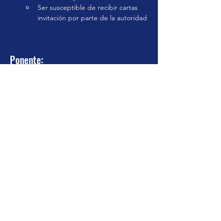
Ser susceptible de recibir cartas 
invitación por parte de la autoridad
Ponente:
C.P. Alberto Monroy Salinas
Contador Público egresado del IPN ESCA,
especialista en el IEPS en el campo de
Bebidas Alcohólicas, con gran experiencia
en la capacitación de diversos temas
fiscales, laborales y contables impartida en
diversas capacitadoras, articulista en la
Revista Consultorio Fiscal, escritor de
diversos libros de contabilidad, IEPS, etc.