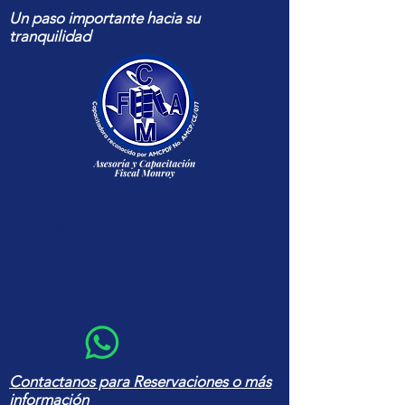
Un paso importante hacia su
tranquilidad
Capacitación fiscal y contable
actualizada para contadores y
empresas — cursos, herramientas
en Excel y asesoría con amplia
experiencia
Contactanos para Reservaciones o más
información