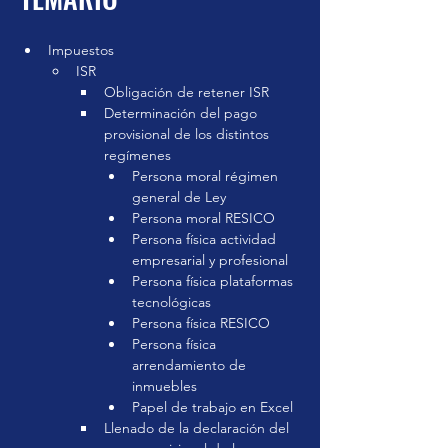
Impuestos
Impuestos
Fecha en
que se
ISR
impartió
Obligación de retener ISR
Determinación del pago 
13 sep 2024
provisional de los distintos 
Inversión
regímenes
Persona moral régimen 
$ 950.00
general de Ley
Duración
Persona moral RESICO
Persona física actividad 
3 horas aprox.
empresarial y profesional
Grabación disponible
Persona física plataformas 
tecnológicas
Pagar curso
Persona física RESICO
Persona física 
arrendamiento de 
inmuebles
Papel de trabajo en Excel
Llenado de la declaración del 