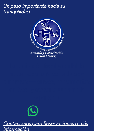
Un paso importante hacia su
tranquilidad
Capacitación fiscal y contable
actualizada para contadores y
empresas — cursos, herramientas
en Excel y asesoría con amplia
experiencia
Contactanos para Reservaciones o más
información