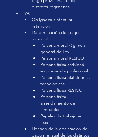
pago provisional de los 
distintos regímenes
IVA
Obligados a efectuar 
retención
Determinación del pago 
mensual
Persona moral régimen 
general de Ley
Persona moral RESICO
Persona física actividad 
empresarial y profesional
Persona física plataformas 
tecnológicas
Persona física RESICO
Persona física 
arrendamiento de 
inmuebles
Papeles de trabajo en 
Excel
Llenado de la declaración del 
pago mensual de los distintos 