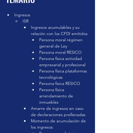
Fecha en
que se
impartió
Ingresos
28 ago 2024
ISR
Ingresos acumulables y su 
Inversión
relación con los CFDI emitidos
$ 950.00
Persona moral régimen 
general de Ley
Duración
Persona moral RESICO
3 horas aprox.
Persona física actividad 
empresarial y profesional
Grabación disponible
Persona física plataformas 
tecnológicas
Pagar curso
Persona física RESICO
Persona física 
arrendamiento de 
inmuebles
Amarre de ingresos en caso 
de declaraciones prellenadas
Momento de acumulación de 
los ingresos