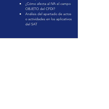
¿Cómo afecta al IVA el campo 
OBJETO del CFDI?
Análisis del apartado de actos 
o actividades en los aplicativos 
del SAT
Ponente:
C.P. Alberto Monroy Salinas
Contador Público egresado del IPN ESCA,
especialista en el IEPS en el campo de
Bebidas Alcohólicas, con gran experiencia
en la capacitación de diversos temas
fiscales, laborales y contables impartida en