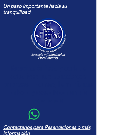
Un paso importante hacia su
tranquilidad
Capacitación fiscal y contable
actualizada para contadores y
empresas — cursos, herramientas
en Excel y asesoría con amplia
experiencia
Contactanos para Reservaciones o más
información