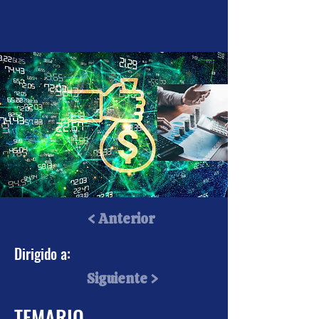
< Anterior
DIPLOMADO MODULO
Dirigido a:
II: Ingresos Fiscales
Siguiente >
ISR-IVA
TEMARIO