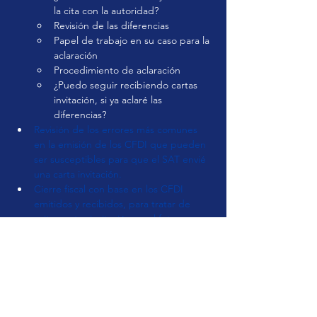
la cita con la autoridad?
Revisión de las diferencias
Papel de trabajo en su caso para la 
aclaración
Procedimiento de aclaración
¿Puedo seguir recibiendo cartas 
invitación, si ya aclaré las 
diferencias?
Revisión de los errores más comunes 
en la emisión de los CFDI que pueden 
ser susceptibles para que el SAT envié 
una carta invitación.
Cierre fiscal con base en los CFDI 
emitidos y recibidos, para tratar de 
evitar cartas invitación en el futuro.
Ponente: