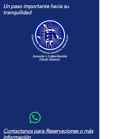
Un paso importante hacia su
tranquilidad
Capacitación fiscal y contable
actualizada para contadores y
empresas — cursos, herramientas
en Excel y asesoría con amplia
experiencia
Contactanos para Reservaciones o más
información