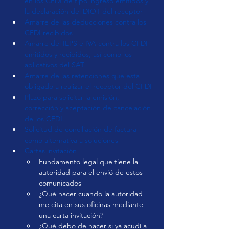
en los CFDI de tipo ingreso emitidos y 
la declaración del DIOT del receptor
Amarre de las deducciones contra los 
CFDI recibidos
Amarre del IEPS e IVA contra los CFDI 
emitidos y recibidos, así como los 
aplicativos del SAT.
Amarre de las retenciones que esta 
obligado a realizar el receptor del CFDI
Plazo para solicitar la emisión, 
corrección y aceptación de cancelación 
de los CFDI.
Solicitud de conciliación de factura 
como alternativa a soluciones
Cartas invitación
Fundamento legal que tiene la 
autoridad para el envió de estos 
comunicados
¿Qué hacer cuando la autoridad 
me cita en sus oficinas mediante 
una carta invitación?
¿Qué debo de hacer si ya acudí a 