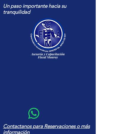
Un paso importante hacia su
tranquilidad
Capacitación fiscal y contable
actualizada para contadores y
empresas — cursos, herramientas
en Excel y asesoría con amplia
experiencia
Contactanos para Reservaciones o más
información