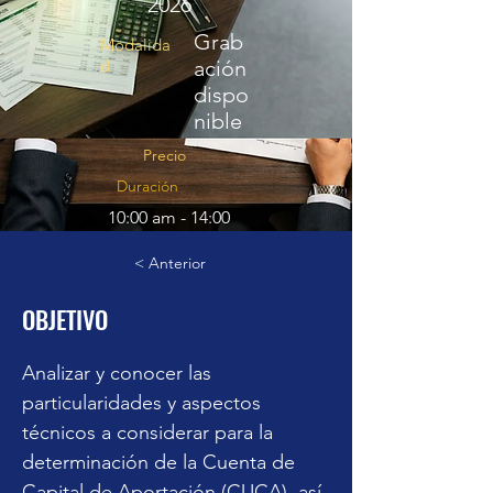
2026
Grab
Modalida
d
ación
dispo
nible
Precio
Duración
10:00 am - 14:00
pm (Horario
CDMX)
< Anterior
$
OBJETIVO
1,049.00
Inscripción y pago
Analizar y conocer las 
particularidades y aspectos 
técnicos a considerar para la 
determinación de la Cuenta de 
Capital de Aportación (CUCA), así 