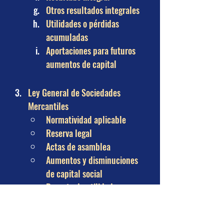
Otros resultados integrales
Utilidades o pérdidas 
acumuladas
Aportaciones para futuros 
aumentos de capital
Ley General de Sociedades 
Mercantiles
Normatividad aplicable
Reserva legal
Actas de asamblea
Aumentos y disminuciones 
de capital social
Reparto de utilidades
Ley del Impuesto Sobre la Renta