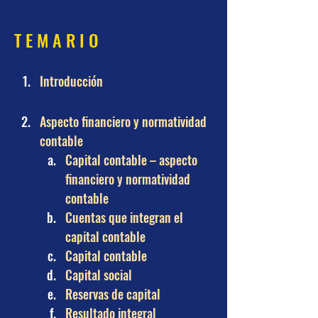
T E M A R I O
Introducción
Aspecto financiero y normatividad 
contable
Capital contable – aspecto 
financiero y normatividad 
contable
Cuentas que integran el 
capital contable
Capital contable
Capital social
Reservas de capital
Resultado integral