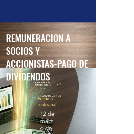
REMUNERACION A
SOCIOS Y
ACCIONISTAS-PAGO DE
DIVIDENDOS
-
Fecha a
realizarse
12 de
marz
o de