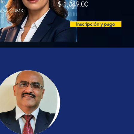
le
$ 1,049.00
rario CDMX)
Inscripción y pago