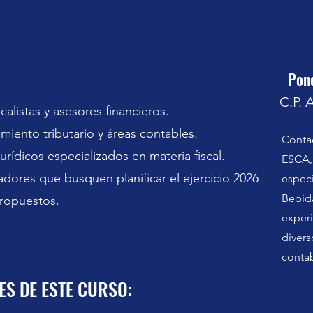
Pon
C.P. 
calistas y asesores financieros.
iento tributario y áreas contables.
Conta
rídicos especializados en materia fiscal.
ESCA, 
adores que busquen planificar el ejercicio 2026
especi
Bebida
ropuestos.
experi
divers
contab
S DE ESTE CURSO: