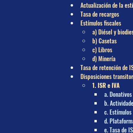
Actualización de la est
Tasa de recargos
Estímulos fiscales
a) Diésel y biodie
b) Casetas
c) Libros
d) Minería
Tasa de retención de I
Disposiciones transito
1. ISR e IVA
a. Donativos
b. Actividad
c. Estímulos
d. Plataform
e. Tasa de I