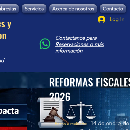
bresias
Servicios
Acerca de nosotros
Contacto
es y
Log In
on
Contactanos para
Reservaciones o más
información
ad
REFORMAS FISCALES
2026
-
14 de enero de
Fecha a realizarse