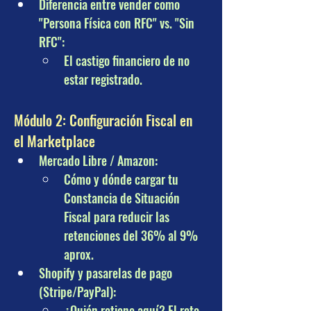
Diferencia entre vender como 
"Persona Física con RFC" vs. "Sin 
RFC": 
El castigo financiero de no 
estar registrado.
Módulo 2: Configuración Fiscal en 
el Marketplace
Mercado Libre / Amazon: 
Cómo y dónde cargar tu 
Constancia de Situación 
Fiscal para reducir las 
retenciones del 36% al 9% 
aprox.
Shopify y pasarelas de pago 
(Stripe/PayPal): 
¿Quién retiene aquí? El reto 