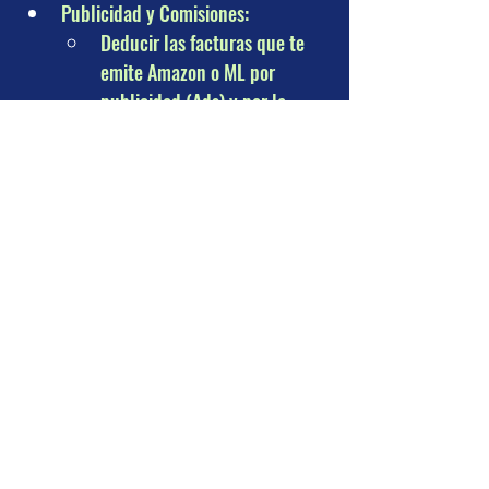
Publicidad y Comisiones: 
Deducir las facturas que te 
emite Amazon o ML por 
publicidad (Ads) y por la 
comisión de venta.
Tecnología: 
Computadoras, cámaras para 
fotos de producto y 
suscripciones de gestión de 
inventario.
Módulo 5: Importaciones y Aduanas 
(El dolor de cabeza)
Padrón de Importadores: 
¿Es necesario para deducir 
mis compras de China/USA?