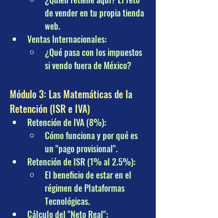
de vender en tu propia tienda 
web.
Ventas Internacionales: 
¿Qué pasa con los impuestos 
si vendo fuera de México?
Módulo 3: Las Matemáticas de la 
Retención (ISR e IVA)
Retención de IVA (8%): 
Cómo funciona y por qué es 
un "pago provisional".
Retención de ISR (1% al 2.5%): 
El beneficio de estar en el 
régimen de Plataformas 
Tecnológicas.
Cálculo del "Neto Real": 