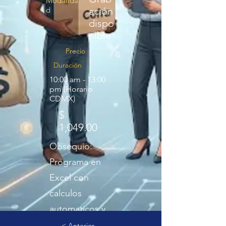
Modalida
d
ación
dispo
nible
Precio
Duración
10:00 am - 13:00
pm (Horario
CDMX)
$
1,049.00
Obsequio:
Programa en
Excel con
calculos
automaticos y
referencias a
< Anterior