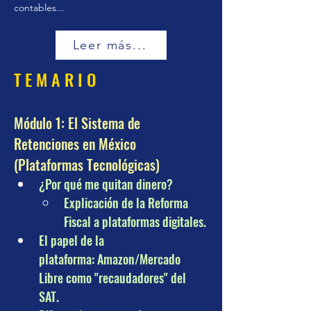
contables...
Leer más...
T E M A R I O
Módulo 1: El Sistema de 
Retenciones en México 
(Plataformas Tecnológicas)
¿Por qué me quitan dinero? 
Explicación de la Reforma 
Fiscal a plataformas digitales.
El papel de la 
plataforma: Amazon/Mercado 
Libre como "recaudadores" del 
SAT.