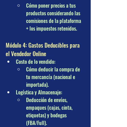
Cómo poner precios a tus 
productos considerando las 
comisiones de la plataforma 
+ los impuestos retenidos.
Módulo 4: Gastos Deducibles para 
el Vendedor Online
Costo de lo vendido: 
Cómo deducir la compra de 
tu mercancía (nacional e 
importada).
Logística y Almacenaje: 
Deducción de envíos, 
empaques (cajas, cinta, 
etiquetas) y bodegas 
(FBA/Full).