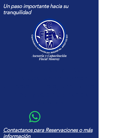
Un paso importante hacia su
tranquilidad
Capacitación fiscal y contable
actualizada para contadores y
empresas — cursos, herramientas
en Excel y asesoría con amplia
experiencia
Contactanos para Reservaciones o más
información