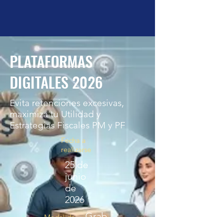
PLATAFORMAS
DIGITALES 2026
Evita retenciones excesivas,
maximiza tu Utilidad y
Estrategias Fiscales PM y PF
Fecha a
realizarse
25 de
junio
de
2026
Grab