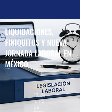
LIQUIDACIONES,
FINIQUITOS Y NUEVA
JORNADA LABORAL EN
MÉXICO
-
Fecha a
realizarse
17 de
junio
de