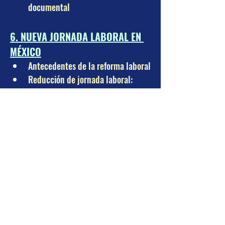
documental
6. NUEVA JORNADA LABORAL EN 
MÉXICO
Antecedentes de la reforma laboral
Reducción de jornada laboral:
De 48 a 40 horas
Propuesta legislativa y panorama 
actual
Impacto operativo y financiero 
para las empresas
Modificaciones necesarias en 
contratos y reglamentos
Nuevos esquemas de organización 
laboral
Jornada diurna, nocturna y mixta