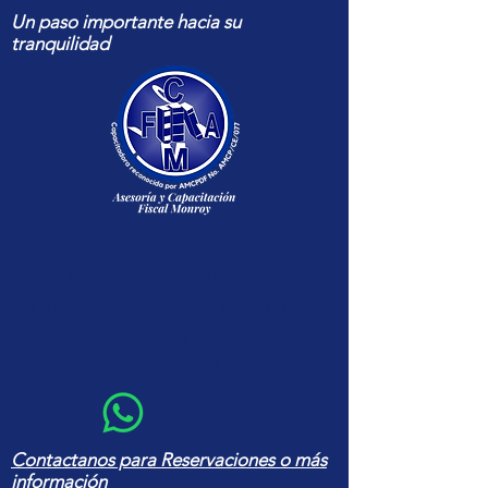
Un paso importante hacia su
tranquilidad
Capacitación fiscal y contable
actualizada para contadores y
empresas — cursos, herramientas
en Excel y asesoría con amplia
experiencia
Contactanos para Reservaciones o más
información