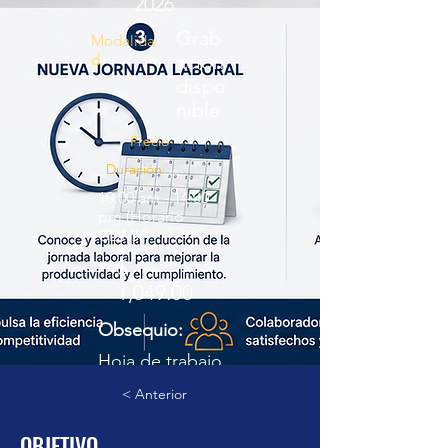
2026
Grab
Modalida
d
ación
dispo
nible
Precio
Duración
10:00 am - 14:00
pm (Horario
CDMX)
$
1,049.00
Obsequio:
Hoja de trabajo
de cálculo de
< Anterior
finiquitos y
OBJETIVO