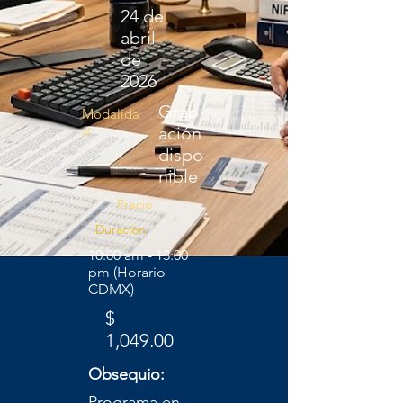
24 de
abril
de
2026
Grab
Modalida
d
ación
dispo
nible
Precio
Duración
10:00 am - 13:00
pm (Horario
CDMX)
$
1,049.00
Obsequio:
Programa en