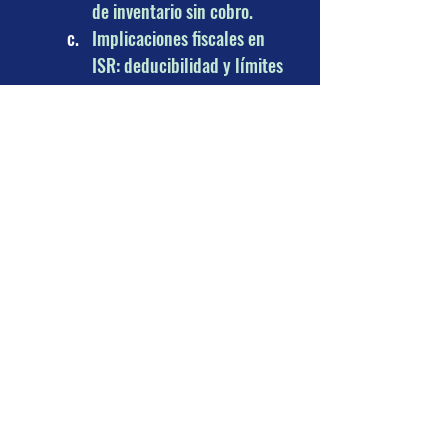
de inventario sin cobro.
Implicaciones fiscales en 
ISR: deducibilidad y límites 
aplicables.
Tratamiento del IVA en 
obsequios y promociones.
Comprobación documental y 
CFDI aplicables.
Riesgos fiscales y mejores 
prácticas de control interno.
4. Manejo contable y fiscal de 
cuentas incobrables
Concepto de cuenta 
incobrable y evaluación de 
deterioro.