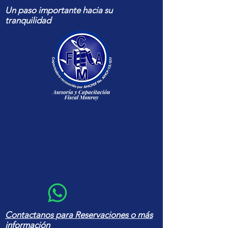
Un paso importante hacia su
tranquilidad
Capacitación fiscal y contable
actualizada para contadores y
empresas — cursos, herramientas
en Excel y asesoría con amplia
experiencia
Contactanos para Reservaciones o más
información