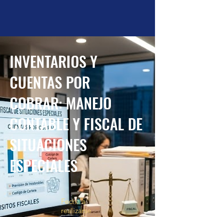
INVENTARIOS Y
CUENTAS POR
COBRAR: MANEJO
CONTABLE Y FISCAL DE
SITUACIONES
ESPECIALES
-
Fecha a
realizarse