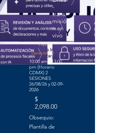
-
trans
misió
n en
vivo
Precio
Duración
10:00 am - 13:00
pm (Horario
CDMX) 2
SESIONES
26/08/26 y
02-09-
2026
$
2,098.00
Obsequio:
Plantilla de