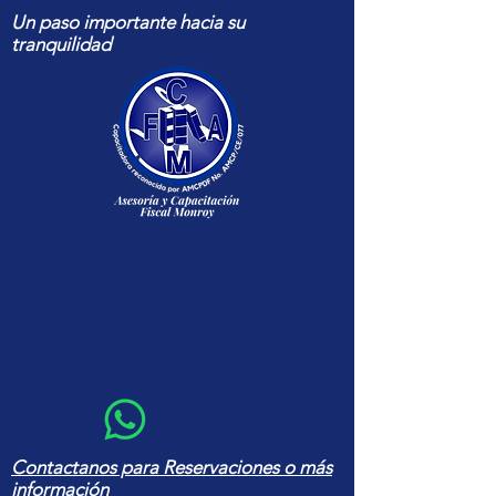
Un paso importante hacia su
tranquilidad
Capacitación fiscal y contable
actualizada para contadores y
empresas — cursos, herramientas
en Excel y asesoría con amplia
experiencia
Contactanos para Reservaciones o más
información