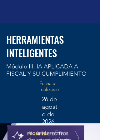
HERRAMIENTAS
INTELIGENTES
Módulo III. IA APLICADA A
FISCAL Y SU CUMPLIMIENTO
Fecha a
realizarse
26 de
agost
o de
2026
En
Modalida
d
Línea