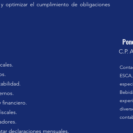
s y optimizar el cumplimiento de obligaciones 
Pon
C.P. 
scales.
Conta
os.
ESCA, 
abilidad.
especi
Bebida
ernos.
experi
 financiero.
divers
iscales.
contab
adores.
tar declaraciones mensuales.