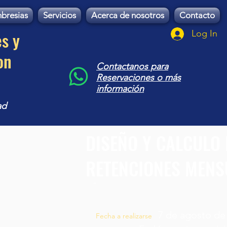
bresias
Servicios
Acerca de nosotros
Contacto
es y
Log In
on
Contactanos para
Reservaciones o más
información
ad
DISEÑO Y CALCULO 
RETENCIONES MENS
-
7 de agosto de
Fecha a realizarse