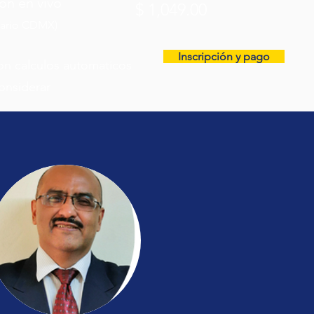
ión en vivo
$ 1,049.00
rario CDMX)
Inscripción y pago
n calculos automaticos
considerar