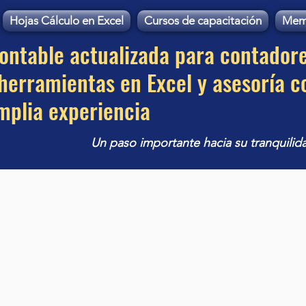
Hojas Cálculo en Excel
Cursos de capacitación
Mem
contable actualizada para contador
erramientas en Excel y asesoría c
mplia experiencia
Un paso importante hacia su tranquilid