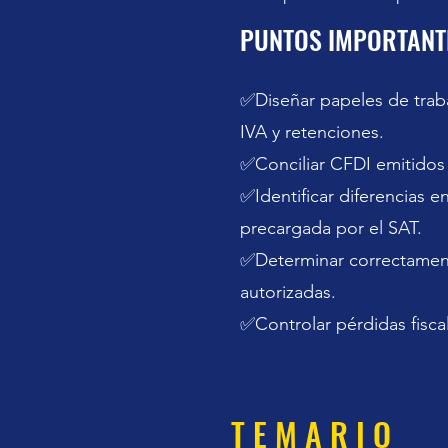
PUNTOS IMPORTANTE
✅Diseñar papeles de traba
IVA y retenciones.
✅Conciliar CFDI emitidos 
✅Identificar diferencias en
precargada por el SAT.
✅Determinar correctamen
autorizadas.
✅Controlar pérdidas fisca
T E M A R I O