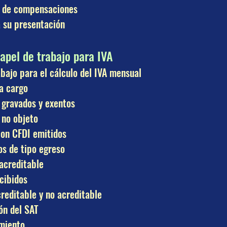
ón de compensaciones
a su presentación
papel de trabajo para IVA
abajo para el cálculo del IVA mensual
a cargo
s gravados y exentos
 no objeto
con CFDI emitidos
s de tipo egreso
acreditable
ecibidos
creditable y no acreditable
ón del SAT
amiento