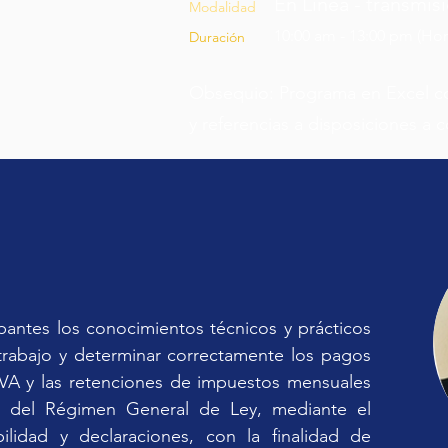
En Línea - transmis
Modalidad
10:00 am - 13:00 pm (Ho
Duración
Obsequio: Programa en Excel co
y referencias a disposiciones a 
ipantes los conocimientos técnicos y prácticos 
trabajo y determinar correctamente los pagos 
 IVA y las retenciones de impuestos mensuales 
s del Régimen General de Ley, mediante el 
ilidad y declaraciones, con la finalidad de 