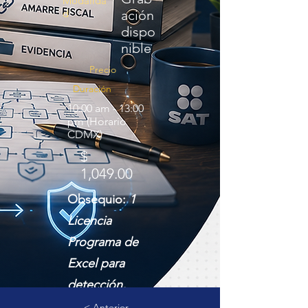
Modalida
d
ación
dispo
nible
Precio
Duración
10:00 am - 13:00
pm (Horario
CDMX)
$
1,049.00
Obsequio:
1
Licencia
Programa de
Excel para
detección,
papeles de
< Anterior