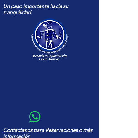
Un paso importante hacia su
tranquilidad
Capacitación fiscal y contable
actualizada para contadores y
empresas — cursos, herramientas
en Excel y asesoría con amplia
experiencia
Contactanos para Reservaciones o más
información