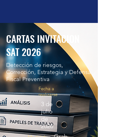
CARTAS INVITACION
SAT 2026
Detección de riesgos,
Corrección, Estrategia y Defensa
Fiscal Preventiva
Fecha a
realizarse
3 de
julio
de
2026
Grab