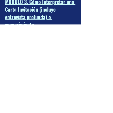
MÓDULO 3. Cómo Interpretar una 
Carta Invitación (incluye 
entrevista profunda) o 
requerimiento
Estructura de la carta
Diferencia entre un comunicado y 
un requerimiento
Identificación del error observado
Nivel de riesgo fiscal
Cuándo corregir y cuándo aclarar
MÓDULO 4. Integración del 
Expediente de Aclaración
Papeles de trabajo indispensables
Evidencia documental
Elaboración de respuesta técnica